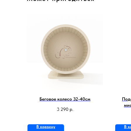
Беговое колесо 32-40см
Под
мис
3 290
р.
В корзину
В к