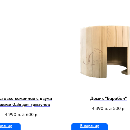
ставка каменная с двумя
Домик "Барабан"
ками 0.3л для грызунов
4 890
р.
5 500
р.
4 990
р.
5 600
р.
орзину
В корзину